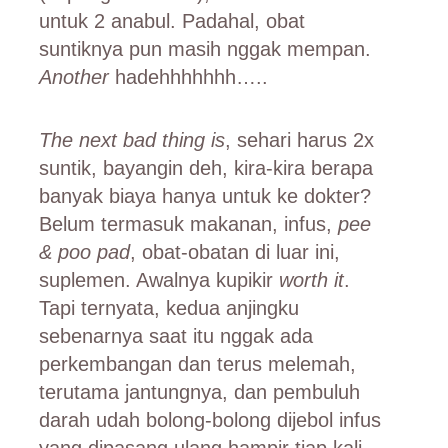
untuk 2 anabul. Padahal, obat
suntiknya pun masih nggak mempan.
Another
hadehhhhhhh…..
The next bad thing is
, sehari harus 2x
suntik, bayangin deh, kira-kira berapa
banyak biaya hanya untuk ke dokter?
Belum termasuk makanan, infus,
pee
& poo pad
, obat-obatan di luar ini,
suplemen. Awalnya kupikir
worth it
.
Tapi ternyata, kedua anjingku
sebenarnya saat itu nggak ada
perkembangan dan terus melemah,
terutama jantungnya, dan pembuluh
darah udah bolong-bolong dijebol infus
yang dipasang ulang hampir tiap kali