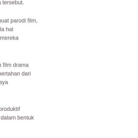
 tersebut.
at parodi film,
la hal
a mereka
 film drama
bertahan dari
saya
roduktif
a dalam bentuk