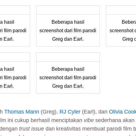
a hasil
Beberapa hasil
Bebera
i film parodi
screenshot dari film parodi
screenshot d
n Earl.
Greg dan Earl.
Greg d
a hasil
Beberapa hasil
i film parodi
screenshot dari film parodi
n Earl.
Greg dan Earl.
eh
Thomas Mann
(Greg),
RJ Cyler
(Earl), dan
Olivia Coo
ilm ini cukup berhasil menciptakan
vibe
sederhana akan 
 dengan
trust issue
dan kreativitas membuat parodi film