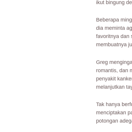
ikut bingung d
Beberapa mingg
dia meminta ag
favoritnya dan
membuatnya ju
Greg mengingat
romantis, dan m
penyakit kanke
melanjutkan tay
Tak hanya berf
menciptakan pa
potongan adeg