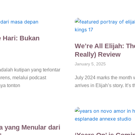
e Hari: Bukan
We’re All Elijah: Th
Really) Review
January 5, 2025
alah kutipan yang terlontar
urens, melalui podcast
July 2024 marks the month w
aya tonton
arrives in Elijah’s story. It’s
a yang Menular dari