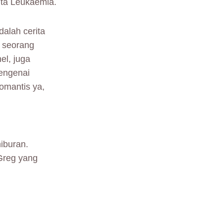
ta Leukaemia.
dalah cerita
l seorang
el, juga
engenai
omantis ya,
iburan.
 Greg yang