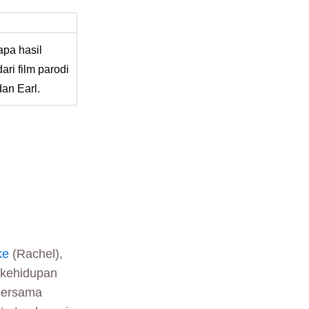
pa hasil
ari film parodi
an Earl.
ke
(Rachel),
kehidupan
 bersama