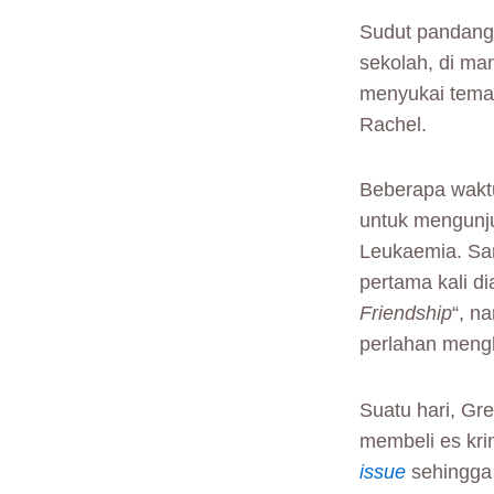
Sudut pandang 
sekolah, di ma
menyukai tema
Rachel.
Beberapa wakt
untuk mengunj
Leukaemia. Sam
pertama kali d
Friendship
“, n
perlahan mengh
Suatu hari, Gr
membeli es kr
issue
sehingga 