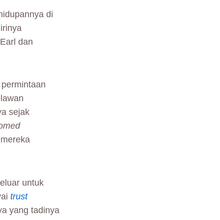
ehidupannya di
irinya
Earl dan
 permintaan
elawan
ya sejak
omed
a mereka
eluar untuk
yai
trust
ya yang tadinya