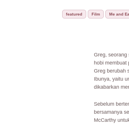
featured
Film
Me and Ea
Greg, seorang
hobi membuat p
Greg berubah s
Ibunya, yaitu 
dikabarkan me
Sebelum berte
bersamanya sej
McCarthy untu