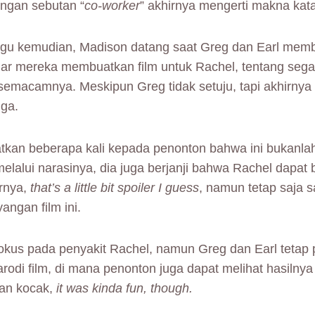
engan sebutan “
co-worker
” akhirnya mengerti makna kata
u kemudian, Madison datang saat Greg dan Earl membu
ar mereka membuatkan film untuk Rachel, tentang sega
 semacamnya. Meskipun Greg tidak setuju, tapi akhirny
ga.
kan beberapa kali kepada penonton bahwa ini bukanlah
elalui narasinya, dia juga berjanji bahwa Rachel dapat 
rnya,
that’s a little bit spoiler I guess
, namun tetap saja 
angan film ini.
okus pada penyakit Rachel, namun Greg dan Earl tetap p
rodi film, di mana penonton juga dapat melihat hasilny
an kocak,
it was kinda fun, though.