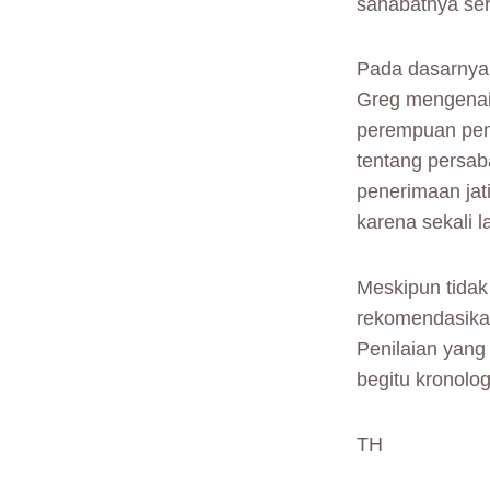
sahabatnya se
Pada dasarnya 
Greg mengenai 
perempuan pend
tentang persab
penerimaan jat
karena sekali l
Meskipun tidak
rekomendasikan
Penilaian yang
begitu kronolo
TH