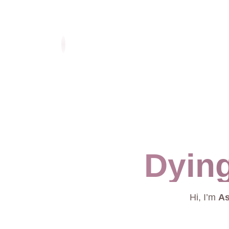
Dying
Hi, I’m
As