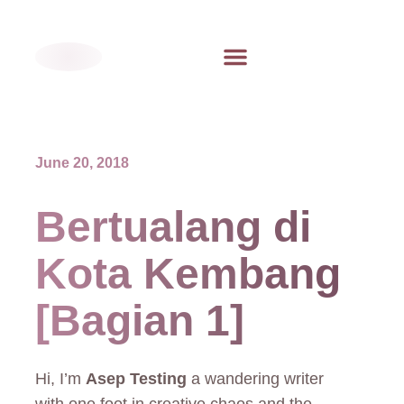
June 20, 2018
Bertualang di
Kota Kembang
[Bagian 1]
Hi, I’m
Asep Testing
a wandering writer
with one foot in creative chaos and the