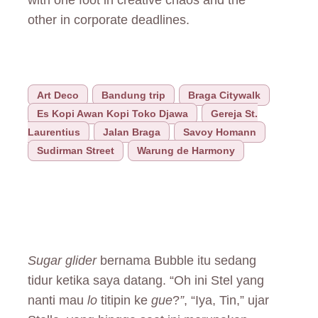
other in corporate deadlines.
Art Deco
Bandung trip
Braga Citywalk
Es Kopi Awan Kopi Toko Djawa
Gereja St.
Laurentius
Jalan Braga
Savoy Homann
Sudirman Street
Warung de Harmony
Sugar glider
bernama Bubble itu sedang
tidur ketika saya datang. “Oh ini Stel yang
nanti mau
lo
titipin ke
gue
?
”
, “Iya, Tin,” ujar