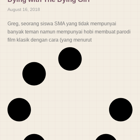
August 16, 2018
Greg, seorang siswa SMA yang tidak mempunyai
banyak teman namun mempunyai hobi membuat parodi
film klasik dengan cara (yang menurut